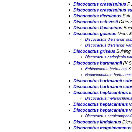
Discocactus crassispinus
P.
Discocactus crassispinus su
Discocactus diersianus
Este
Discocactus estevesii
Diers 
Discocactus flavispinus
Buin
Discocactus goianus
Diers &
Discocactus diersianus su
Discocactus diersianus var
Discocactus griseus
Buining
Discocactus catingicola var
Discocactus hartmannii
(K.S
Echinocactus hartmannii
K.
Neodiscocactus hartmannii
Discocactus hartmannii sub
Discocactus hartmannii subs
Discocactus heptacanthus s
Discocactus melanochloru
Discocactus heptacanthus va
Discocactus heptacanthus v
Discocactus semicampanif
Discocactus lindaianus
Dier
Discocactus magnimammus s