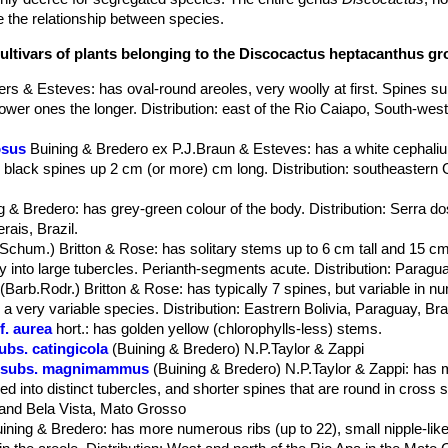
e the relationship between species.
cultivars of plants belonging to the Discocactus heptacanthus g
ers & Esteves
: has oval-round areoles, very woolly at first. Spines su
ower ones the longer. Distribution: east of the Rio Caiapo, South-west
osus
Buining & Bredero ex P.J.Braun & Esteves
: has a white cephaliu
to black spines up 2 cm (or more) cm long. Distribution: southeastern
g & Bredero
: has grey-green colour of the body. Distribution: Serra d
ais, Brazil.
.Schum.) Britton & Rose
: has solitary stems up to 6 cm tall and 15 c
y into large tubercles. Perianth-segments acute. Distribution: Paragua
(Barb.Rodr.) Britton & Rose
: has typically 7 spines, but variable in n
is a very variable species. Distribution: Eastrern Bolivia, Paraguay, Braz
f. aurea
hort.
: has golden yellow (chlorophylls-less) stems.
bs. catingicola
(Buining & Bredero) N.P.Taylor & Zappi
s subs. magnimammus
(Buining & Bredero) N.P.Taylor & Zappi
: has
ded into distinct tubercles, and shorter spines that are round in cross s
 and Bela Vista, Mato Grosso
ining & Bredero
: has more numerous ribs (up to 22), small nipple-lik