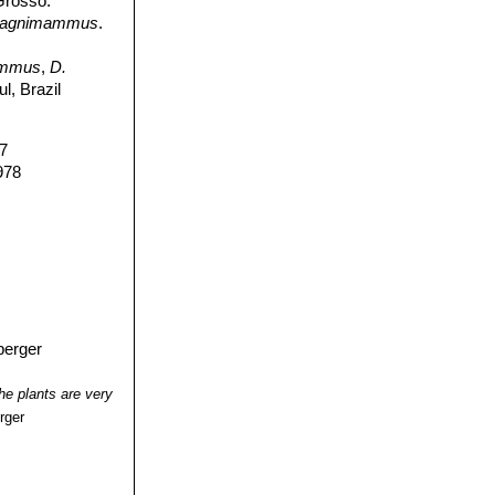
 Grosso.
agnimammus
.
ammus
,
D.
l, Brazil
87
978
e plants are very
rger