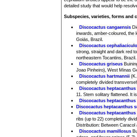
detailed study that would help resolv
Subspecies, varieties, forms and 
Discocactus cangaensis
Di
inwards, amber-coloured, the l
Goiás, Brazil.
Discocactus cephaliacicul
strong, straight and dark red 
northeastern Tocantins, Brazil.
Discocactus griseus
Buinin
Joao Pinheiro), West Minas Ger
Discocactus hartmannii
(K
completely divided transversel
Discocactus heptacanthus
11. Stem solitary flattened. It 
Discocactus heptacanthus 
Discocactus heptacanthus su
Discocactus heptacanthu
ribs (up to 22) completely divi
Distribution: Between Caracol
Discocactus mamillosus
Bu