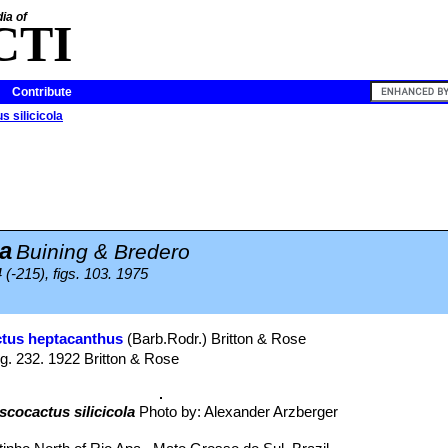
ia of
CTI
Contribute
s silicicola
la
Buining & Bredero
 (-215), figs. 103. 1975
tus heptacanthus
(Barb.Rodr.) Britton & Rose
ig. 232. 1922 Britton & Rose
scocactus silicicola
Photo by: Alexander Arzberger