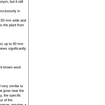
ym, but it still
exclusively in
to 150 mm wide and
ts the plant from
est, up to 40 mm
ines significantly
ht brown wool
 very similar to
at grow near the
, the specific
ur of the
owever, requires a