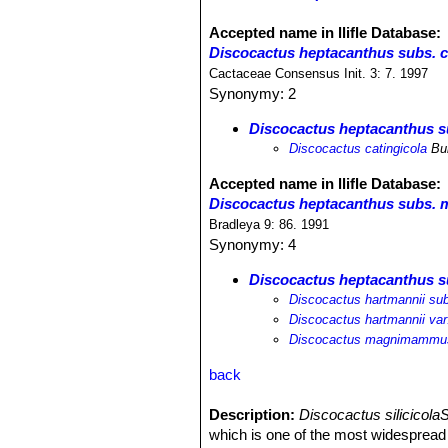
Accepted name in llifle Database:
Discocactus heptacanthus subs. c
Cactaceae Consensus Init. 3: 7. 1997
Synonymy: 2
Discocactus heptacanthus su
Discocactus catingicola
Bui
Accepted name in llifle Database:
Discocactus heptacanthus subs
Bradleya 9: 86. 1991
Synonymy: 4
Discocactus heptacanthus
Discocactus hartmannii 
Discocactus hartmannii v
Discocactus magnimammu
back
Description:
Discocactus silicicol
which is one of the most widespread