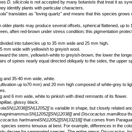
ames
D. silicicola
is not accepted by many botanists that treat it as synon
ey identify plants with particular characters.
cola”
translates as "loving quartz" and means that this species grows 
ion older plants may produce several offsets, spherical flattened, up 
reen, aften red-brown under stress condition; this pigmentation protec
ls, divided into tubercles up to 35 mm wide and 25 mm high.
5 mm wide with yellowish to greyish wool.
oward the stem, yellowish-white to greyish-brown, the lower the long
rs of spines nearly equal directed obliquely to the sides, the upper sp
g and 35-40 mm wide, white.
ltivation up to70 mm) and 20 mm high composed of white-grey to lig
les.
and 6 mm wide, white to pinkish with dried remnants of its flower.
pillae, glossy black.
icolaSN|12038]]SN|12052]]
is variable in shape, but closely related and
 magnimammusSN|12052]]SN|12038]]
and
Discocactus mamillosa
th
scocactus hartmanniiSN|12052]]SN|33218]]
that comes from Paraguay
 species seems tenuous at best. For example, differences in the colo
only decree for segregated species. The entire genus
Discocactus
, h