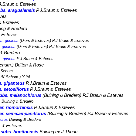
J.Braun & Esteves
bs. araguaiensis
P.J.Braun & Esteves
ves
& Esteves
ing & Bredero
 Esteves
bs. goianus
(Diers & Esteves) P.J.Braun & Esteves
. goianus
(Diers & Esteves) P.J.Braun & Esteves
 & Bredero
. griseus
P.J.Braun & Esteves
chum.) Britton & Rose
Schum.
(K.Schum.) Y.Itô
s. giganteus
P.J.Braun & Esteves
. setosiflorus
P.J.Braun & Esteves
ubs. melanochlorus
(Buining & Bredero) P.J.Braun & Esteves
s
Buining & Bredero
r. riomortensis
P.J.Braun & Esteves
ar. semicampaniflorus
(Buining & Bredero) P.J.Braun & Esteves
lorus
Buining & Bredero
s & Esteves
ubs. bonitoensis
Buining ex J.Theun.