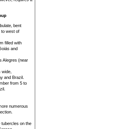
roup
bulate, bent
 to west of
m filled with
 Goiás and
os Alegres (near
m wide,
y and Brazil.
umber from 5 to
il.
 more numerous
ection.
e tubercles on the