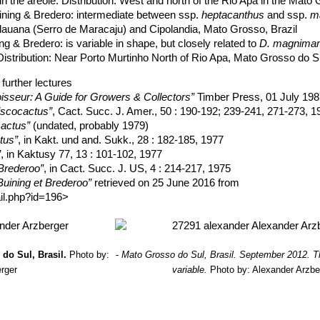
in the areole. Distribution: West and north of the Rio Apa in the Mato
ining & Bredero
: intermediate between ssp.
heptacanthus
and ssp.
m
idauana (Serro de Maracaju) and Cipolandia, Mato Grosso, Brazil
ing & Bredero
: is variable in shape, but closely related to
D. magnim
 Distribution: Near Porto Murtinho North of Rio Apa, Mato Grosso do Su
further lectures
oisseur: A Guide for Growers & Collectors”
Timber Press, 01 July 19
iscocactus”
, Cact. Succ. J. Amer., 50 : 190-192; 239-241, 271-273, 1
actus”
(undated, probably 1979)
tus”
, in Kakt. und and. Sukk., 28 : 182-185, 1977
”
, in Kaktusy 77, 13 : 101-102, 1977
 Brederoo”
, in Cact. Succ. J. US, 4 : 214-217, 1975
Buining et Brederoo”
retrieved on 25 June 2016 from
ail.php?id=196>
 do Sul, Brasil.
Photo by:
-
Mato Grosso do Sul, Brasil. September 2012. Th
rger
variable.
Photo by: Alexander Arzbe