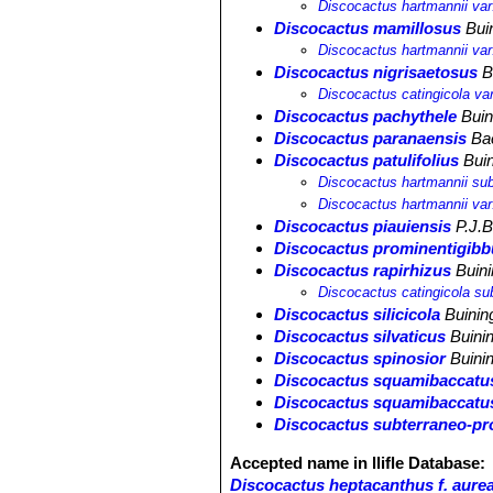
Discocactus hartmannii var
Discocactus mamillosus
Buin
Discocactus hartmannii var
Discocactus nigrisaetosus
B
Discocactus catingicola var
Discocactus pachythele
Buin
Discocactus paranaensis
Ba
Discocactus patulifolius
Buin
Discocactus hartmannii subs
Discocactus hartmannii var.
Discocactus piauiensis
P.J.B
Discocactus prominentigibb
Discocactus rapirhizus
Buini
Discocactus catingicola sub
Discocactus silicicola
Buinin
Discocactus silvaticus
Buini
Discocactus spinosior
Buini
Discocactus squamibaccatu
Discocactus squamibaccatus 
Discocactus subterraneo-pro
Accepted name in llifle Database:
Discocactus heptacanthus f. aure