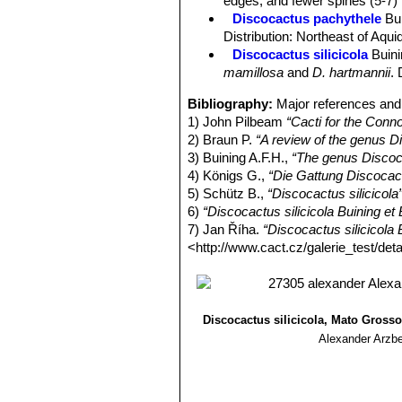
edges, and fewer spines (5-7) 
Discocactus pachythele
Bu
Distribution: Northeast of Aqu
Discocactus silicicola
Buin
mamillosa
and
D. hartmannii
.
Bibliography:
Major references and 
1) John Pilbeam
“Cacti for the Conn
2) Braun P.
“A review of the genus D
3) Buining A.F.H.,
“The genus Discoc
4) Königs G.,
“Die Gattung Discocac
5) Schütz B.,
“Discocactus silicicola
6)
“Discocactus silicicola Buining et
7) Jan Říha.
“Discocactus silicicola 
<http://www.cact.cz/galerie_test/det
Discocactus silicicola, Mato Grosso
Alexander Arzbe