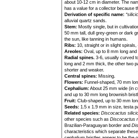
about 10-12 cm in diameter. The n
has a value for a collector because th
Derivation of specific name:
“silici
alluvial quartz sands.
Stem:
Mostly single, but in cultivat
50 mm tall, dull grey-green or dark g
the sun, like tanning in humans.
Ribs:
10, straight or in slight spira
Areoles:
Oval, up to 8 mm long and 
Radial spines.
3-6, usually curved t
long and 2 mm thick, the other two pai
shorter and weaker.
Central spines:
Missing.
Flowers:
Funnel-shaped, 70 mm lon
Cephalium:
About 25 mm wide (in cu
and up to 30 mm long brownish brist
Fruit:
Club-shaped, up to 30 mm long 
Seeds:
1.5 x 1.9 mm in size, testa pa
Related species:
Discocactus silic
other species such as
Discocactus
Brazilian-Paraguayan border and
Di
characteristics which separate these
cephalium bristles appear to be the 