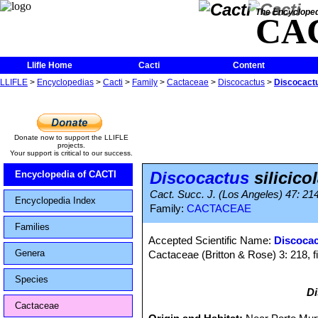
The Encycloped
CA
Llifle Home
Cacti
Content
LLIFLE
>
Encyclopedias
>
Cacti
>
Family
>
Cactaceae
>
Discocactus
>
Discocactu
Donate now to support the LLIFLE
projects.
Your support is critical to our success.
Discocactus
silicico
Encyclopedia of CACTI
Cact. Succ. J. (Los Angeles) 47: 214
Encyclopedia Index
Family:
CACTACEAE
Families
Accepted Scientific Name:
Discocac
Genera
Cactaceae (Britton & Rose) 3: 218, f
Species
Di
Cactaceae