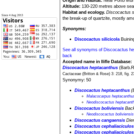
Origin and Habitat:
Near Porto Murt
Altitude:
130-220 metres above sea 
Habitat and ecology.
Discocactus s
Since 4 Aug 2013
the break-up of quartzite, mostly a
Synonyms:
Discocactus silicicola
Buinin
See all synonyms of Discocactus h
back
Accepted name in llifle Database:
Discocactus heptacanthus
(Barb.R
Cactaceae (Britton & Rose) 3: 218, fig. 
Synonymy: 50
Discocactus heptacanthus
(B
Malacocarpus heptacanthu
Neodiscocactus heptacant
Discocactus boliviensis
Back
Neodiscocactus boliviensis
Discocactus cangaensis
Dier
Discocactus cephaliaciculo
Discocactus cephaliaciculo