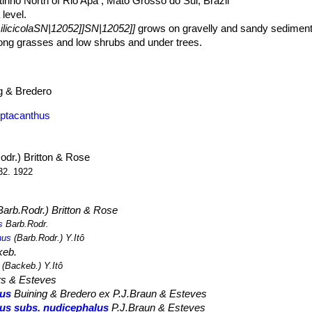
inho North of Rio Apa , Mato Grosso do Sul, Brazil
level.
ilicicolaSN|12052]]SN|12052]]
grows on gravelly and sandy sediments
mong grasses and low shrubs and under trees.
g & Bredero
eptacanthus
odr.) Britton & Rose
232. 1922
arb.Rodr.) Britton & Rose
s
Barb.Rodr.
hus
(Barb.Rodr.) Y.Itô
eb.
(Backeb.) Y.Itô
s & Esteves
sus
Buining & Bredero ex P.J.Braun & Esteves
sus subs. nudicephalus
P.J.Braun & Esteves